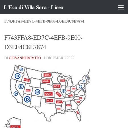
L'Eco di Villa Sora - Liceo
Salta al contenuto
F743FFA8-ED7C-4EFB-9E00-D3EE4C8E7874
F743FFA8-ED7C-4EFB-9E00-
D3EE4C8E7874
DI
GIOVANNI ROMITO
·
1 DICEMBRE 2022