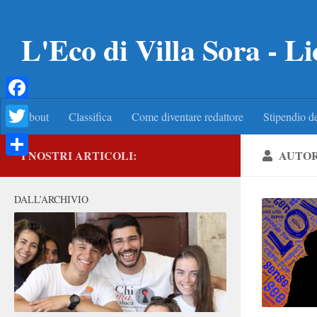
Salta al contenuto
L'Eco di Villa Sora - Li
Facebook
About
Classifica
Come diventare redattore
Stipendio de
Twitter
I NOSTRI ARTICOLI:
AUTO
Condividi
DALL’ARCHIVIO