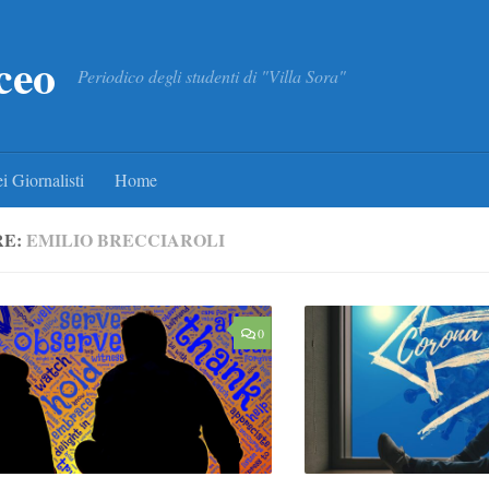
ceo
Periodico degli studenti di "Villa Sora"
i Giornalisti
Home
RE:
EMILIO BRECCIAROLI
0