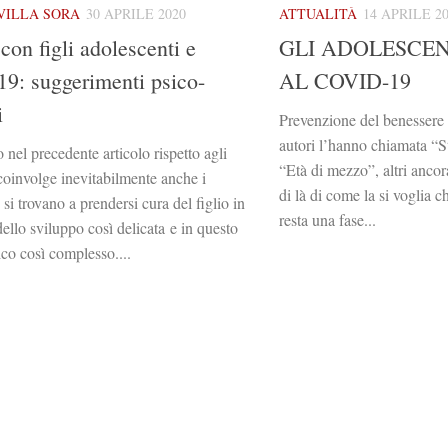
VILLA SORA
30 APRILE 2020
ATTUALITÀ
14 APRILE 2
con figli adolescenti e
GLI ADOLESCEN
9: suggerimenti psico-
AL COVID-19
i
Prevenzione del benessere
autori l’hanno chiamata “S
 nel precedente articolo rispetto agli
“Età di mezzo”, altri ancora
coinvolge inevitabilmente anche i
di là di come la si voglia 
 si trovano a prendersi cura del figlio in
resta una fase...
dello sviluppo così delicata e in questo
ico così complesso....