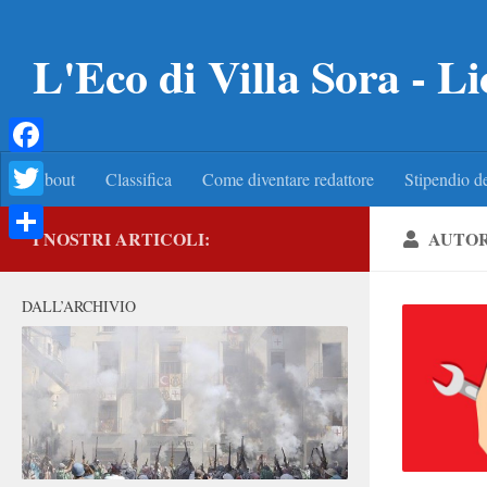
Salta al contenuto
L'Eco di Villa Sora - Li
Facebook
About
Classifica
Come diventare redattore
Stipendio de
Twitter
I NOSTRI ARTICOLI:
AUTO
Condividi
DALL’ARCHIVIO