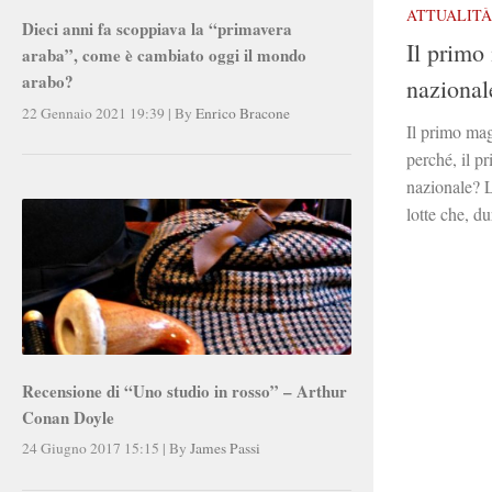
ATTUALITÀ
Dieci anni fa scoppiava la “primavera
Il primo
araba”, come è cambiato oggi il mondo
arabo?
nazional
22 Gennaio 2021 19:39
|
By
Enrico Bracone
Il primo mag
perché, il p
nazionale? L
lotte che, dur
Recensione di “Uno studio in rosso” – Arthur
Conan Doyle
24 Giugno 2017 15:15
|
By
James Passi