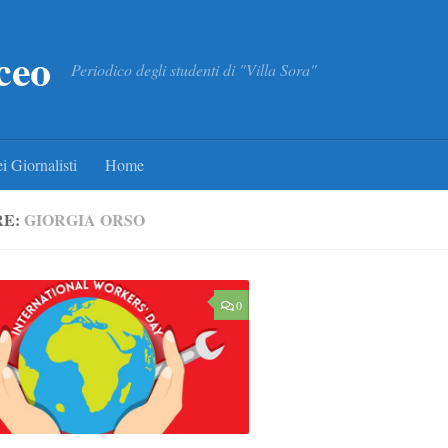
ceo
Periodico degli studenti di "Villa Sora"
i Giornalisti
Home
RE:
GIORGIA ORSO
0