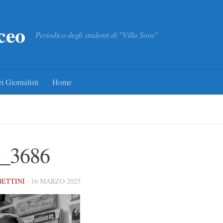
ceo
Periodico degli studenti di "Villa Sora"
i Giornalisti
Home
_3686
BETTINI
·
16 MARZO 2025