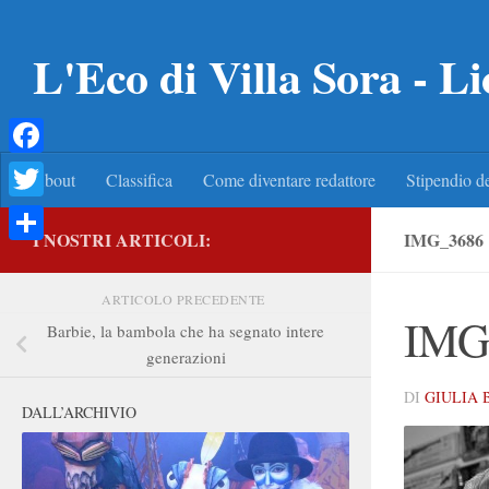
Salta al contenuto
L'Eco di Villa Sora - Li
Facebook
About
Classifica
Come diventare redattore
Stipendio de
Twitter
I NOSTRI ARTICOLI:
IMG_3686
Condividi
ARTICOLO PRECEDENTE
IMG
Barbie, la bambola che ha segnato intere
generazioni
DI
GIULIA 
DALL’ARCHIVIO