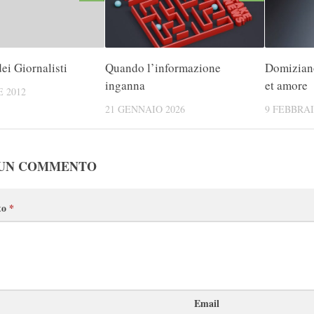
ei Giornalisti
Quando l’informazione
Domiziano
inganna
et amore
 2012
21 GENNAIO 2026
9 FEBBRAI
 UN COMMENTO
to
*
Email