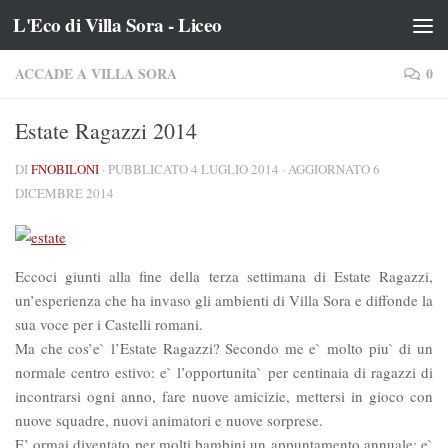
L'Eco di Villa Sora - Liceo
Salta al contenuto
ACCADE A VILLA SORA
0
Estate Ragazzi 2014
DI
FNOBILONI
· PUBBLICATO
4 LUGLIO 2014
· AGGIORNATO
6
DICEMBRE 2014
Eccoci giunti alla fine della terza settimana di Estate Ragazzi,
un’esperienza che ha invaso gli ambienti di Villa Sora e diffonde la
sua voce per i Castelli romani.
Ma che cos’e` l’Estate Ragazzi? Secondo me e` molto piu` di un
normale centro estivo: e` l’opportunita` per centinaia di ragazzi di
incontrarsi ogni anno, fare nuove amicizie, mettersi in gioco con
nuove squadre, nuovi animatori e nuove sorprese.
E’ ormai diventato per molti bambini un appuntamento annuale: e`