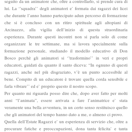
seguito da un animatore che, oltre a controllarlo, si prende cura di
lui. La ‘’squadra’’ degli animatori e` formata dai ragazzi dei licei
che durante l’anno hanno partecipato adun percorso di formazione
che si è concluso con un ritiro spirituale agli altopiani di
Arcinazzo, alla vigilia dell’inizio di questa straordinaria
esperienza. Durante questi incontri non si parla solo di come
organizzare le tre settimane, ma si lavora specialmente sulla
formazione personale, studiando il modello educativo di Don
Bosco perchè gli animatori si ‘’trasformino’’ in veri e propri
educatori, guidati da quanto il santo diceva: “In ognuno di questi
ragazzi, anche nel più disgraziato, v’è un punto accessibile al
bene. Compito di un educatore è trovare quella corda sensibile e
farla vibrare’’ ed e` proprio questo il nostro scopo.
Per quanto mi riguarda posso dire che, dopo aver fatto per molti
anni “l’animata”, essere arrivata a fare l’animatrice e` stata
veramente una bella avventura, in un certo senso restituisco quello
che gli animatori del tempo hanno dato a me, o almeno ci provo.
Quella dell’Estate Ragazzi e` un esperienza di servizio che, oltre a
procurare fatiche e preoccupazioni, dona tanta felicita` e tanta