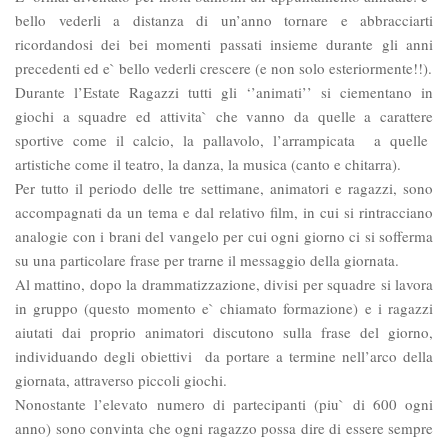
bello vederli a distanza di un’anno tornare e abbracciarti
ricordandosi dei bei momenti passati insieme durante gli anni
precedenti ed e` bello vederli crescere (e non solo esteriormente!!).
Durante l’Estate Ragazzi tutti gli ‘’animati’’ si ciementano in
giochi a squadre ed attivita` che vanno da quelle a carattere
sportive come il calcio, la pallavolo, l’arrampicata a quelle
artistiche come il teatro, la danza, la musica (canto e chitarra).
Per tutto il periodo delle tre settimane, animatori e ragazzi, sono
accompagnati da un tema e dal relativo film, in cui si rintracciano
analogie con i brani del vangelo per cui ogni giorno ci si sofferma
su una particolare frase per trarne il messaggio della giornata.
Al mattino, dopo la drammatizzazione, divisi per squadre si lavora
in gruppo (questo momento e` chiamato formazione) e i ragazzi
aiutati dai proprio animatori discutono sulla frase del giorno,
individuando degli obiettivi da portare a termine nell’arco della
giornata, attraverso piccoli giochi.
Nonostante l’elevato numero di partecipanti (piu` di 600 ogni
anno) sono convinta che ogni ragazzo possa dire di essere sempre