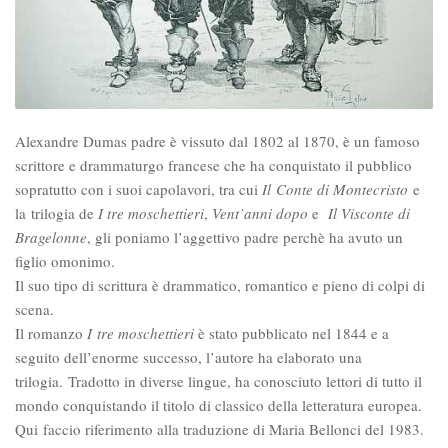
Alexandre Dumas padre è vissuto dal 1802 al 1870, è un famoso
scrittore e drammaturgo francese che ha conquistato il pubblico
sopratutto con i suoi capolavori, tra cui
Il Conte di Montecristo
e
la trilogia de
I tre moschettieri
,
Vent’anni dopo
e
Il Visconte di
Bragelonne
, gli poniamo l’aggettivo padre perchè ha avuto un
figlio omonimo.
Il suo tipo di scrittura è drammatico, romantico e pieno di colpi di
scena.
Il romanzo
I tre moschettieri
è stato pubblicato nel 1844 e a
seguito dell’enorme successo, l’autore ha elaborato una
trilogia. Tradotto in diverse lingue, ha conosciuto lettori di tutto il
mondo conquistando il titolo di classico della letteratura europea.
Qui faccio riferimento alla traduzione di Maria Bellonci del 1983.