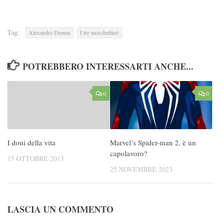
Tag:
Alexandre Dumas
I tre moschettieri
POTREBBERO INTERESSARTI ANCHE...
0
0
I doni della vita
Marvel’s Spider-man 2, è un
capolavoro?
15 OTTOBRE 2013
25 NOVEMBRE 2023
LASCIA UN COMMENTO