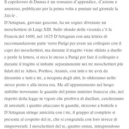
Il capolavoro di Dumas è un romanzo d’appendice, d’azione e
amoroso, pubblicato per la prima volta a puntate sul giornale la
Siécle
.
D’Artagnan, giovane gascone, ha un sogno: diventare un
moschettiere di Luigi XIII. Sullo sfondo della vicenda c’è la
Francia del 1600, nel 1625 D’Artagnan con una lettera di
raccomandazione parte verso Parigi per avere un colloquio con il
capo dei moschettieri, ma durante il tragitto viene sfidato a duello
e perde la lettera, si reca lo stesso a Parigi per fare il colloquio e
durante il tragitto si imbatte separatamente nei tre moschettieri più
fidati del re Athos, Porthos, Aramis, con tutti e tre avrà da
dissentire e tutti e tre, a insaputa degli altri, lo sfideranno nello
stesso posto e alla stessa ora. Ma all’appuntamento nel luogo
stabilito troveranno le guardie del primo ministro francese che, nel
rispetto della legge in vigore che proibiva di duellare, cercheranno
di arrestarli, i quattro attaccano le guardie, riescono a batterle e
D’Artagnan stringe amicizia con i tre, il gruppo al completo si
presenta al cospetto del re, che si congratula con loro invece di
rimproverarli. I moschettieri del re, quattro ormai, intraprendono