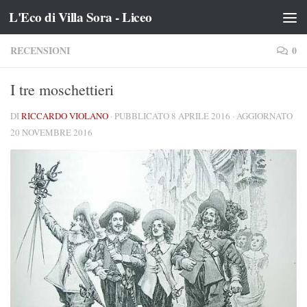
L'Eco di Villa Sora - Liceo
Salta al contenuto
RECENSIONI
0
I tre moschettieri
DI
RICCARDO VIOLANO
· PUBBLICATO
8 APRILE 2016
· AGGIORNATO
20 NOVEMBRE 2016