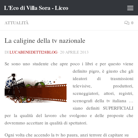
L'Eco di Villa Sora - Liceo
Salta al contenuto
ATTUALITÀ
0
La caligine della tv nazionale
DI
LUCABENEDETTI28BLOG
·
20 APRILE 2013
Se sono uno studente che apre poco i libri e per questo viene
definito pigro, è giusto che
gli
ideatori di trasmissioni
televisive, produttori,
sceneggiatori, attori, registri,
scenografi della tv italiana …
siano definiti SUPERFICIALI
per la qualità del lavoro che svolgono e delle proposte che
dovremmo accettare in qualità di spettatori.
Ogni volta che accendo la tv ho paura, anzi terrore di capitare su