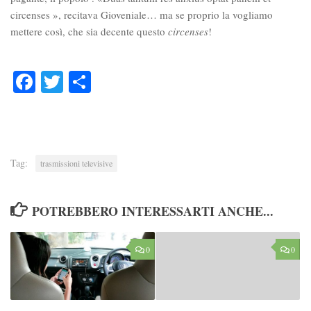
circenses », recitava Gioveniale… ma se proprio la vogliamo
mettere così, che sia decente questo
circenses
!
Facebook
Twitter
Condividi
Tag:
trasmissioni televisive
POTREBBERO INTERESSARTI ANCHE...
0
0