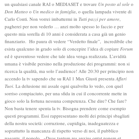
un qualsiasi canale RAI o MEDIASET e trovare
Un posto al sole
o
Don Matteo
o
Un medico in famiglia
, o quella lampada vivente di
Carlo Conti. Non vorrei imbattermi in
Tutti pazzi per amore
,
pagherei per non vederlo … anzi molto spesso lo faccio e per
questo mia sorella di 10 anni è considerata a casa già un genio
finanziario. Ho paura di vedere “Verdetto finale”, incredibile che
esista qualcuno in grado solo di concepire l’idea di copiare
Forum
ed è spaventoso vedere che tale idea venga realizzata. L’avidità
umana è visibile persino nella produzione dei programmi: non si
ricerca la qualità, ma solo l’audience! Alle 20:30 per principio non
accendo la tv sapendo che su RAI 1 Max Giusti presenta
Affari
Tuoi
. La delusione mi assale ogni qualvolta lo vedo, con quel
sorriso compiaciuto, per una sfida in cui il concorrente mette in
gioco solo la fortuna nessuna competenza. Che dire? Che fare?
Non basta tenere spenta la tv. Bisogna prendere come esempio
questi programmi. Essi rappresentano molti dei principi sbagliati
della nostra società: corruzione, cupidigia, inadeguatezza e
soprattutto la mancanza di rispetto verso di noi, il pubblico
pagante, il popolo . «Duas tantum res anxius optat panem et