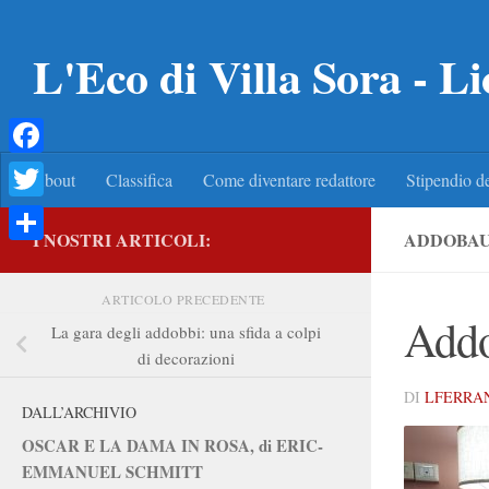
Salta al contenuto
L'Eco di Villa Sora - Li
Facebook
About
Classifica
Come diventare redattore
Stipendio de
Twitter
I NOSTRI ARTICOLI:
ADDOBAU
Condividi
ARTICOLO PRECEDENTE
Add
La gara degli addobbi: una sfida a colpi
di decorazioni
DI
LFERRA
DALL’ARCHIVIO
OSCAR E LA DAMA IN ROSA, di ERIC-
EMMANUEL SCHMITT