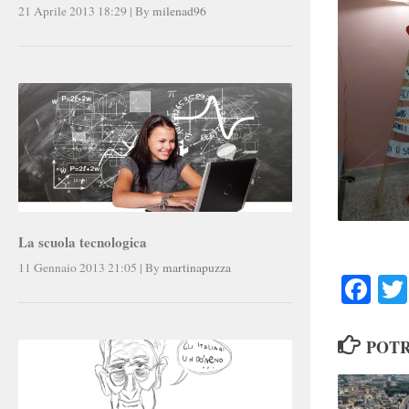
21 Aprile 2013 18:29
|
By
milenad96
La scuola tecnologica
11 Gennaio 2013 21:05
|
By
martinapuzza
Faceb
POTR