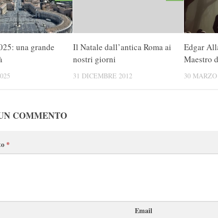
025: una grande
Il Natale dall’antica Roma ai
Edgar All
à
nostri giorni
Maestro d
025
31 DICEMBRE 2012
30 MARZO 
 UN COMMENTO
to
*
Email