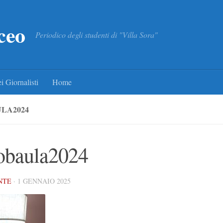
ceo
Periodico degli studenti di "Villa Sora"
i Giornalisti
Home
LA2024
obaula2024
NTE
·
1 GENNAIO 2025