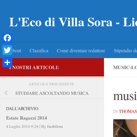
Salta al contenuto
L'Eco di Villa Sora - Li
Facebook
About
Classifica
Come diventare redattore
Stipendio de
Twitter
I NOSTRI ARTICOLI:
MUSIC-L
Condividi
ARTICOLO PRECEDENTE
musi
STUDIARE ASCOLTANDO MUSICA
DALL’ARCHIVIO
DI
THOMAS 
Estate Ragazzi 2014
4 Luglio 2014 9:26
|
By
fnobiloni