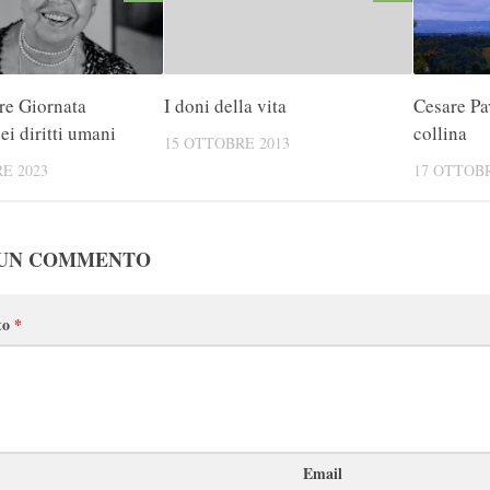
re Giornata
I doni della vita
Cesare Pa
i diritti umani
collina
15 OTTOBRE 2013
E 2023
17 OTTOBR
 UN COMMENTO
to
*
Email