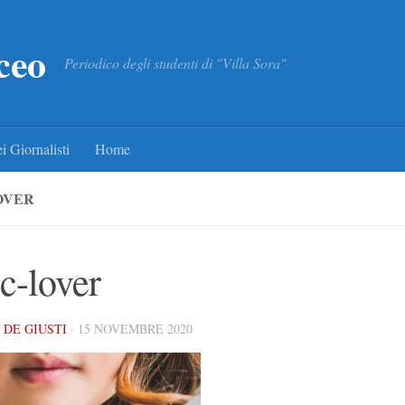
ceo
Periodico degli studenti di "Villa Sora"
i Giornalisti
Home
OVER
c-lover
DE GIUSTI
·
15 NOVEMBRE 2020