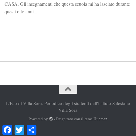
CASA. Gli insegnamenti che questa scuola mi ha lasciato durante
questi otto anni...
L'Eco di Villa Sora. Periodico degli studenti dell'Istituto Salesiano
Villa Sora
Powered by
- Progettato con il
tema Hueman
Facebook
Twitter
Condividi