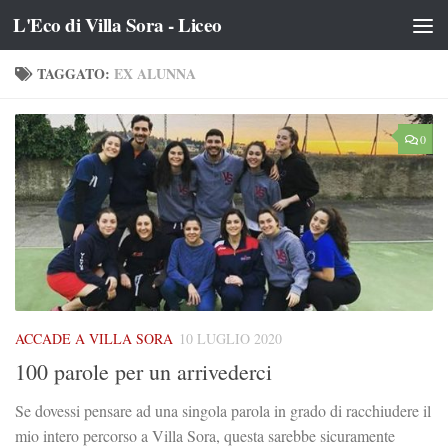
L'Eco di Villa Sora - Liceo
Salta al contenuto
TAGGATO:
EX ALUNNA
0
ACCADE A VILLA SORA
10 LUGLIO 2020
100 parole per un arrivederci
Se dovessi pensare ad una singola parola in grado di racchiudere il
mio intero percorso a Villa Sora, questa sarebbe sicuramente