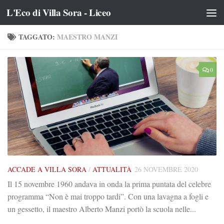
L'Eco di Villa Sora - Liceo
Salta al contenuto
TAGGATO:
MAESTRO MANZI
0
ACCADE A VILLA SORA
/
ATTUALITÀ
26 NOVEMBRE 2020
Il 15 novembre 1960 andava in onda la prima puntata del celebre
programma “Non è mai troppo tardi”. Con una lavagna a fogli e
un gessetto, il maestro Alberto Manzi portò la scuola nelle...