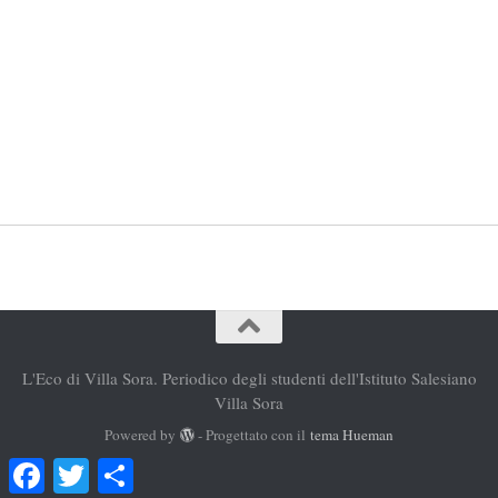
L'Eco di Villa Sora. Periodico degli studenti dell'Istituto Salesiano
Villa Sora
Powered by
- Progettato con il
tema Hueman
Facebook
Twitter
Condividi