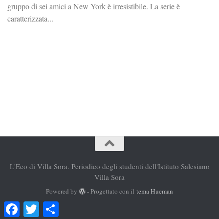
gruppo di sei amici a New York è irresistibile. La serie è
caratterizzata...
L'Eco di Villa Sora. Periodico degli studenti dell'Istituto Salesiano
Villa Sora
Powered by
- Progettato con il
tema Hueman
Facebook
Twitter
Condividi