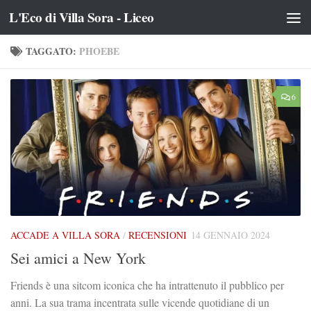
L'Eco di Villa Sora - Liceo
Salta al contenuto
TAGGATO:
PHOEBE
6
ACCADE A VILLA SORA
/
RECENSIONI
14 GENNAIO 2024
Sei amici a New York
Friends è una sitcom iconica che ha intrattenuto il pubblico per
anni. La sua trama incentrata sulle vicende quotidiane di un