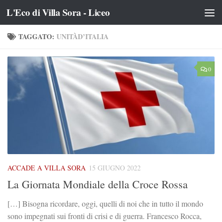
L'Eco di Villa Sora - Liceo
Salta al contenuto
TAGGATO:
UNITÀD’ITALIA
0
ACCADE A VILLA SORA
15 GIUGNO 2022
La Giornata Mondiale della Croce Rossa
[…] Bisogna ricordare, oggi, quelli di noi che in tutto il mondo
sono impegnati sui fronti di crisi e di guerra. Francesco Rocca,