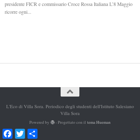
presidente FICR e commissario Croce Rossa Italiana L’8 Maggio
ricorre ogni...
L'Eco di Villa Sora. Periodico degli studenti dell'Istituto Salesiano
Villa Sora
Powered by
- Progettato con il
tema Hueman
Facebook
Twitter
Condividi