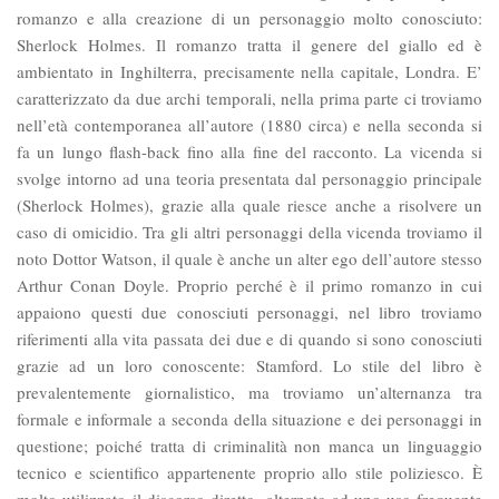
romanzo e alla creazione di un personaggio molto conosciuto:
Sherlock Holmes. Il romanzo tratta il genere del giallo ed è
ambientato in Inghilterra, precisamente nella capitale, Londra. E’
caratterizzato da due archi temporali, nella prima parte ci troviamo
nell’età contemporanea all’autore (1880 circa) e nella seconda si
fa un lungo flash-back fino alla fine del racconto. La vicenda si
svolge intorno ad una teoria presentata dal personaggio principale
(Sherlock Holmes), grazie alla quale riesce anche a risolvere un
caso di omicidio. Tra gli altri personaggi della vicenda troviamo il
noto Dottor Watson, il quale è anche un alter ego dell’autore stesso
Arthur Conan Doyle. Proprio perché è il primo romanzo in cui
appaiono questi due conosciuti personaggi, nel libro troviamo
riferimenti alla vita passata dei due e di quando si sono conosciuti
grazie ad un loro conoscente: Stamford. Lo stile del libro è
prevalentemente giornalistico, ma troviamo un’alternanza tra
formale e informale a seconda della situazione e dei personaggi in
questione; poiché tratta di criminalità non manca un linguaggio
tecnico e scientifico appartenente proprio allo stile poliziesco. È