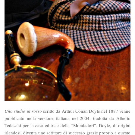
Uno studio in rosso
scritto da Arthur Conan Doyle nel 1887 venne
pubblicato nella versione italiana nel 2004, tradotta da Alberto
Tedeschi per la casa editrice della “Mondadori”. Doyle, di origini
irlandesi, diventa uno scrittore di successo grazie proprio a questo