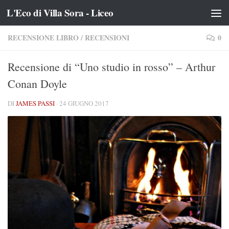
L'Eco di Villa Sora - Liceo
Salta al contenuto
RECENSIONE LIBRO
/
RECENSIONI
0
Recensione di “Uno studio in rosso” – Arthur
Conan Doyle
DI
JAMES PASSI
·
24 GIUGNO 2017