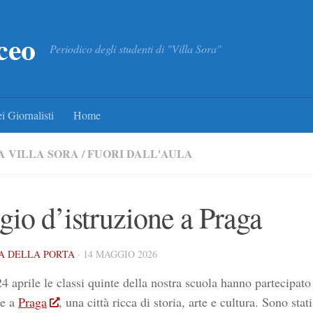
ceo
Periodico degli studenti di "Villa Sora"
i Giornalisti
Home
A VILLA SORA
/
FUORI DALL'AULA
gio d’istruzione a Praga
A DELLA PORTA
·
14 MAGGIO 2026
24 aprile le classi quinte della nostra scuola hanno partecipato
ne a
Praga
, una città ricca di storia, arte e cultura. Sono stat