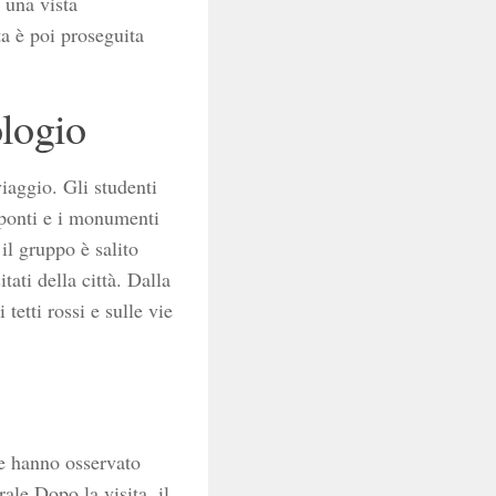
 una vista
ta è poi proseguita
ologio
iaggio. Gli studenti
 ponti e i monumenti
il gruppo è salito
ati della città. Dalla
etti rossi e sulle vie
ve hanno osservato
ale.Dopo la visita, il