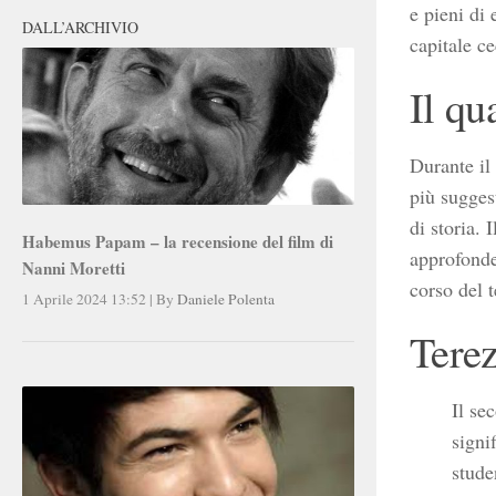
e pieni di
DALL’ARCHIVIO
capitale ce
Il qu
Durante il
più suggest
di storia. 
Habemus Papam – la recensione del film di
approfonde
Nanni Moretti
corso del 
1 Aprile 2024 13:52
|
By
Daniele Polenta
Terez
Il se
signi
stude