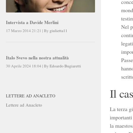
conce
mondi
testi
Intervista a Davide Merlini
Nel p
17 Marzo 2014 21:21
|
By
giulietta11
conti
legat
impor
Italo Svevo nella nostra attualità
Passe
30 Aprile 2024 18:04
|
By
Edoardo Bugiaretti
hanno
scrit
Il ca
LETTERE AD ANACLETO
Lettere ad Anacleto
La terza gi
importanti 
la maestos