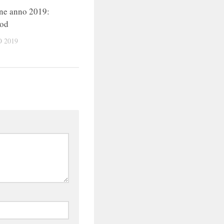
ine anno 2019:
od
 2019