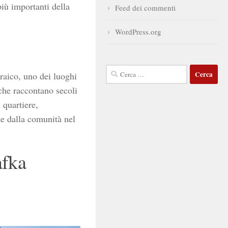
più importanti della
Feed dei commenti
WordPress.org
Ricerca
raico, uno dei luoghi
per:
 che raccontano secoli
 quartiere,
te dalla comunità nel
afka