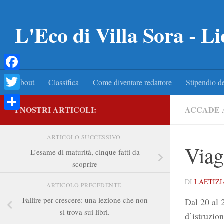
Salta al contenuto
L'Eco di Villa Sora - Li
Facebook
About
Classifica
Come diventare redattore
Stipendio de
Twitter
I NOSTRI ARTICOLI:
ACCADE 
Condividi
ARTICOLO SUCCESSIVO
Viag
L’esame di maturità, cinque fatti da
scoprire
DI
LAETIZI
ARTICOLO PRECEDENTE
Fallire per crescere: una lezione che non
Dal 20 al 
si trova sui libri.
d’istruzio