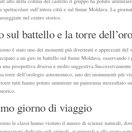
all’alto della collina del castello il gruppo ha potuto ammirare
 spettacolare sull’intera città e sul fiume Moldava. La giorna
asseggiate nel centro storico.
ro sul battello e la torre dell’or
giorno è stato uno dei momenti più divertenti e apprezzati del v
ecipato a un giro in battello sul fiume Moldava, osservando i
a una prospettiva diversa e molto suggestiva.Successivamente 
sa torre dell’orologio astronomico, uno dei monumenti più visit
 torre tutti hanno potuto ammirare un panorama mozzafiato sui t
storico.
imo giorno di viaggio
iorno le classi hanno visitato il museo di scienze naturali, do
posizioni dedicate agli animali, ai minerali e alla storia natur