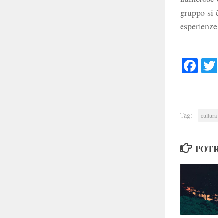
gruppo si è
esperienze
Faceb
Tag:
cultura
POTR