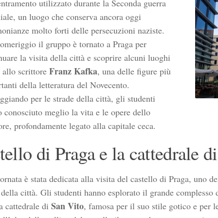
ntramento utilizzato durante la Seconda guerra
ale, un luogo che conserva ancora oggi
monianze molto forti delle persecuzioni naziste.
omeriggio il gruppo è tornato a Praga per
nuare la visita della città e scoprire alcuni luoghi
Franz Kafka
i allo scrittore
, una delle figure più
tanti della letteratura del Novecento.
ggiando per le strade della città, gli studenti
 conosciuto meglio la vita e le opere dello
tore, profondamente legato alla capitale ceca.
stello di Praga e la cattedrale d
ornata è stata dedicata alla visita del castello di Praga, uno d
della città. Gli studenti hanno esplorato il grande complesso d
San Vito
a cattedrale di
, famosa per il suo stile gotico e per l