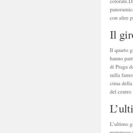
colorate.D
panoramica
con altre p
Il gi
Il quarto 
hanno part
di Praga d
sulla famo
cima della
del centro 
L’ult
L’ultimo g
numerose es