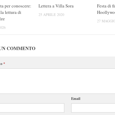
sta per conoscere:
Lettera a Villa Sora
Festa di f
la lettura di
Hoollywo
25 APRILE 2020
lze
27 MAGGIO
2026
 UN COMMENTO
to
*
Email