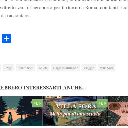
 diretto verso l’aeroporto per il ritorno a Roma, con tanti rico
 da raccontare.
ook
Twitter
Condividi
Praga
quinto liceo
scuola
viaggi d’istruzione
Viaggio
Villa Sora
EBBERO INTERESSARTI ANCHE...
0
0