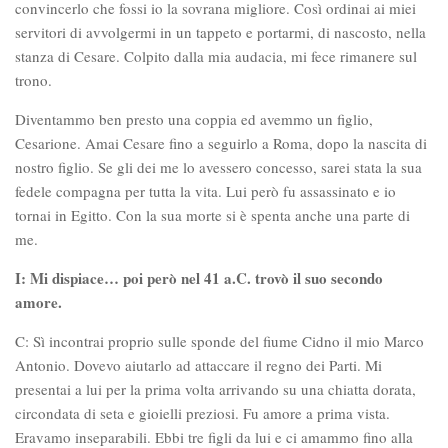
convincerlo che fossi io la sovrana migliore. Così ordinai ai miei
servitori di avvolgermi in un tappeto e portarmi, di nascosto, nella
stanza di Cesare. Colpito dalla mia audacia, mi fece rimanere sul
trono.
Diventammo ben presto una coppia ed avemmo un figlio,
Cesarione. Amai Cesare fino a seguirlo a Roma, dopo la nascita di
nostro figlio. Se gli dei me lo avessero concesso, sarei stata la sua
fedele compagna per tutta la vita. Lui però fu assassinato e io
tornai in Egitto. Con la sua morte si è spenta anche una parte di
me.
I: Mi dispiace… poi però nel 41 a.C. trovò il suo secondo
amore.
C: Sì incontrai proprio sulle sponde del fiume Cidno il mio Marco
Antonio. Dovevo aiutarlo ad attaccare il regno dei Parti. Mi
presentai a lui per la prima volta arrivando su una chiatta dorata,
circondata di seta e gioielli preziosi. Fu amore a prima vista.
Eravamo inseparabili. Ebbi tre figli da lui e ci amammo fino alla