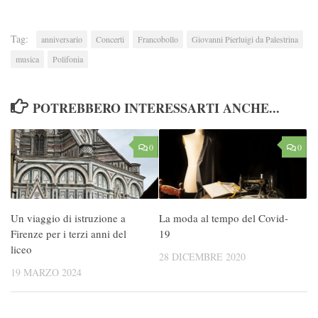
Tag:
anniversario
Concerti
Francobollo
Giovanni Pierluigi da Palestrina
musica
Polifonia
POTREBBERO INTERESSARTI ANCHE...
0
0
Un viaggio di istruzione a
La moda al tempo del Covid-
Firenze per i terzi anni del
19
liceo
28 DICEMBRE 2020
19 MARZO 2024