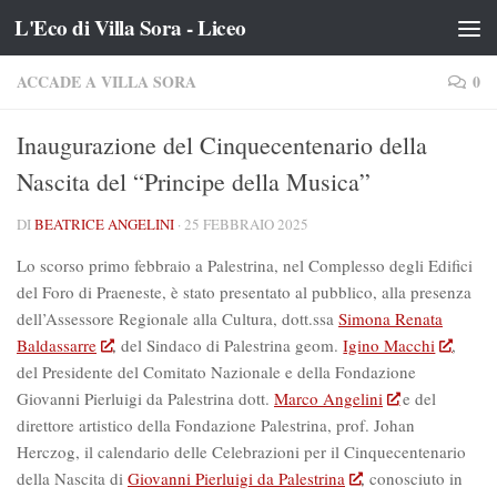
L'Eco di Villa Sora - Liceo
Salta al contenuto
ACCADE A VILLA SORA
0
Inaugurazione del Cinquecentenario della
Nascita del “Principe della Musica”
DI
BEATRICE ANGELINI
·
25 FEBBRAIO 2025
Lo scorso primo febbraio a Palestrina, nel Complesso degli Edifici
del Foro di Praeneste, è stato presentato al pubblico, alla presenza
dell’Assessore Regionale alla Cultura, dott.ssa
Simona Renata
Baldassarre
, del Sindaco di Palestrina geom.
Igino Macchi
,
del Presidente del Comitato Nazionale e della Fondazione
Giovanni Pierluigi da Palestrina dott.
Marco Angelini
e del
direttore artistico della Fondazione Palestrina, prof. Johan
Herczog, il calendario delle Celebrazioni per il Cinquecentenario
della Nascita di
Giovanni Pierluigi da Palestrina
, conosciuto in