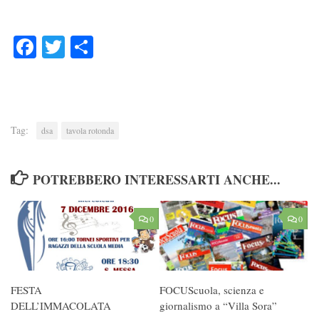
Facebook
Twitter
Condividi
Tag:
dsa
tavola rotonda
POTREBBERO INTERESSARTI ANCHE...
0
0
FESTA
FOCUScuola, scienza e
DELL’IMMACOLATA
giornalismo a “Villa Sora”