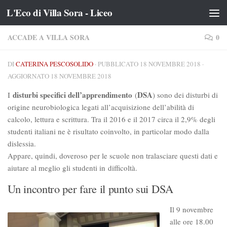
L'Eco di Villa Sora - Liceo
Salta al contenuto
ACCADE A VILLA SORA
0
DI
CATERINA PESCOSOLIDO
· PUBBLICATO
18 NOVEMBRE 2018
·
AGGIORNATO
18 NOVEMBRE 2018
disturbi specifici dell’apprendimento
DSA
I
(
) sono dei disturbi di
origine neurobiologica legati all’acquisizione dell’abilità di
calcolo, lettura e scrittura. Tra il 2016 e il 2017 circa il 2,9% degli
studenti italiani ne è risultato coinvolto, in particolar modo dalla
dislessia.
Appare, quindi, doveroso per le scuole non tralasciare questi dati e
aiutare al meglio gli studenti in difficoltà.
Un incontro per fare il punto sui DSA
Il 9 novembre
alle ore 18.00