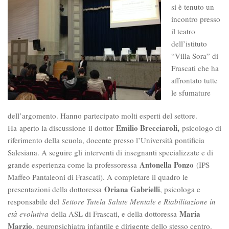
si è tenuto un
incontro presso
il teatro
dell’istituto
“Villa Sora” di
Frascati che ha
affrontato tutte
le sfumature
dell’argomento. Hanno partecipato molti esperti del settore.
Emilio Brecciaroli,
Ha aperto la discussione il dottor
psicologo di
riferimento della scuola, docente presso l’Università pontificia
Salesiana. A seguire gli interventi di insegnanti specializzate e di
Antonella Ponzo
grande esperienza come la professoressa
(IPS
Maffeo Pantaleoni di Frascati). A completare il quadro le
Oriana Gabrielli
presentazioni della dottoressa
, psicologa e
responsabile del
Settore Tutela Salute Mentale e Riabilitazione in
Maria
età evolutiva
della ASL di Frascati, e della dottoressa
Marzio
, neuropsichiatra infantile e dirigente dello stesso centro.