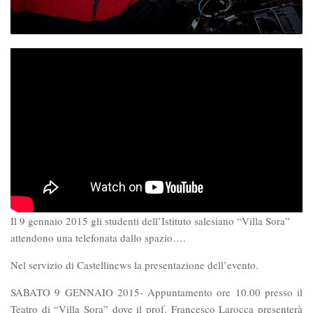
Il 9 gennaio 2015 gli studenti dell’Istituto salesiano “Villa Sora”
attendono una telefonata dallo spazio….
Nel servizio di Castellinews la presentazione dell’evento.
SABATO 9 GENNAIO 2015- Appuntamento ore 10.00 presso il
Teatro di “Villa Sora” dove il prof. Francesco Larocca presenterà