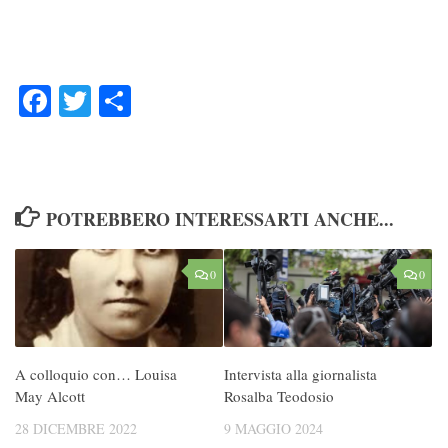
Facebook
Twitter
Condividi
POTREBBERO INTERESSARTI ANCHE...
0
0
A colloquio con… Louisa
Intervista alla giornalista
May Alcott
Rosalba Teodosio
28 DICEMBRE 2022
9 MAGGIO 2024