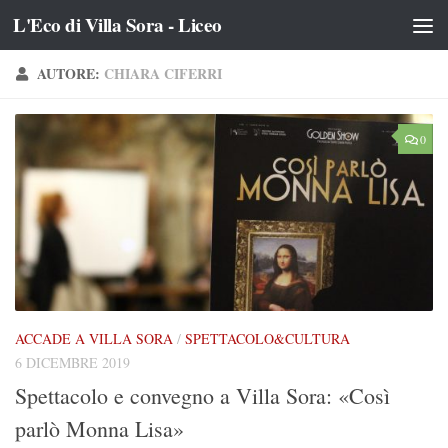
L'Eco di Villa Sora - Liceo
Salta al contenuto
AUTORE:
CHIARA CIFERRI
0
ACCADE A VILLA SORA
/
SPETTACOLO&CULTURA
6 DICEMBRE 2019
Spettacolo e convegno a Villa Sora: «Così
parlò Monna Lisa»