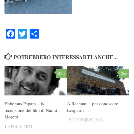
Facebook
Twitter
Condividi
POTREBBERO INTERESSARTI ANCHE...
0
0
Habemus Papam – la
A Recanati…per conoscere
recensione del film di Nanni
Leopardi
Moretti
15 DICEMBRE 2017
1 APRILE 2024