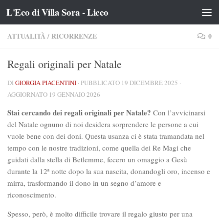
L'Eco di Villa Sora - Liceo
Salta al contenuto
ATTUALITÀ
/
RICORRENZE
0
Regali originali per Natale
DI
GIORGIA PIACENTINI
· PUBBLICATO
19 DICEMBRE 2025
·
AGGIORNATO
19 GENNAIO 2026
Stai cercando dei regali originali per Natale?
Con l’avvicinarsi
del Natale ognuno di noi desidera sorprendere le persone a cui
vuole bene con dei doni. Questa usanza ci è stata tramandata nel
tempo con le nostre tradizioni, come quella dei Re Magi che
guidati dalla stella di Betlemme, fecero un omaggio a Gesù
durante la 12ª notte dopo la sua nascita, donandogli oro, incenso e
mirra, trasformando il dono in un segno d’amore e
riconoscimento.
Spesso, però, è molto difficile trovare il regalo giusto per una