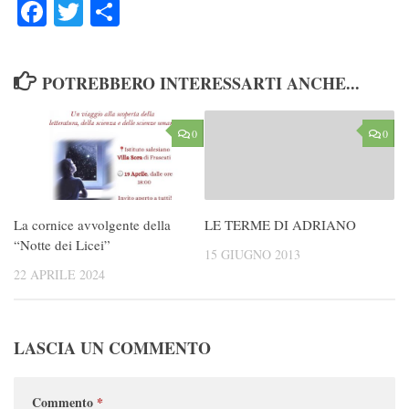
Facebook
Twitter
Condividi
POTREBBERO INTERESSARTI ANCHE...
0
0
La cornice avvolgente della
LE TERME DI ADRIANO
“Notte dei Licei”
15 GIUGNO 2013
22 APRILE 2024
LASCIA UN COMMENTO
Commento
*