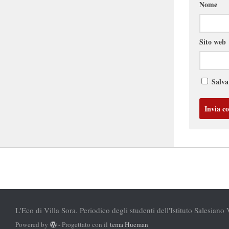
Nome
Sito web
Salva
L'Eco di Villa Sora. Periodico degli studenti dell'Istituto Salesiano 
Powered by
- Progettato con il
tema Hueman