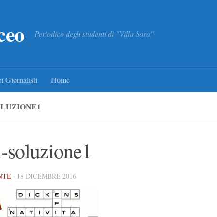
ceo
Periodico degli studenti di "Villa Sora"
i Giornalisti
Home
OLUZIONE1
i-soluzione1
NTE
·
18 DICEMBRE 2016