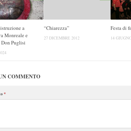
istruzione a
“Chiarezza”
Festa di f
ra Monreale e
27 DICEMBRE 2012
14 GIUGNO
i Don Puglisi
024
 UN COMMENTO
to
*