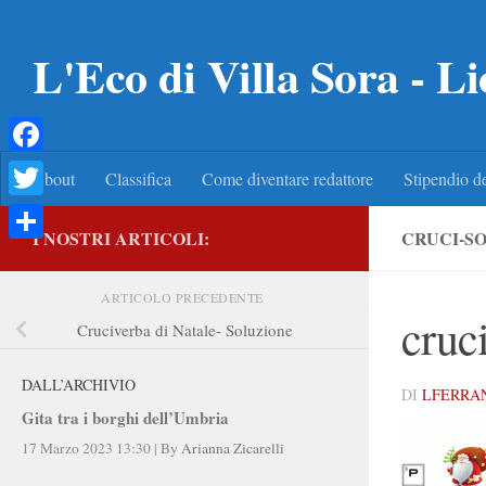
Salta al contenuto
L'Eco di Villa Sora - Li
Facebook
About
Classifica
Come diventare redattore
Stipendio de
Twitter
I NOSTRI ARTICOLI:
CRUCI-S
Condividi
ARTICOLO PRECEDENTE
cruc
Cruciverba di Natale- Soluzione
DALL’ARCHIVIO
DI
LFERRA
Gita tra i borghi dell’Umbria
17 Marzo 2023 13:30
|
By
Arianna Zicarelli