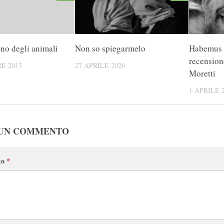
no degli animali
Non so spiegarmelo
Habemus 
recension
E 2013
27 APRILE 2026
Moretti
1 APRILE 
 UN COMMENTO
to
*