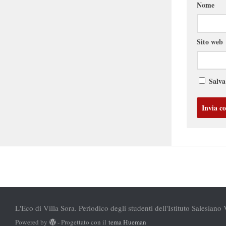
Nome
Sito web
Salva
L'Eco di Villa Sora. Periodico degli studenti dell'Istituto Salesiano 
Powered by
- Progettato con il
tema Hueman