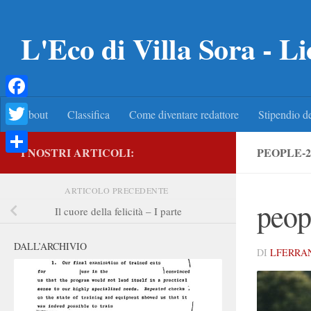
Salta al contenuto
L'Eco di Villa Sora - Li
Facebook
About
Classifica
Come diventare redattore
Stipendio de
Twitter
I NOSTRI ARTICOLI:
PEOPLE-2
Condividi
ARTICOLO PRECEDENTE
peop
Il cuore della felicità – I parte
DALL’ARCHIVIO
DI
LFERRA