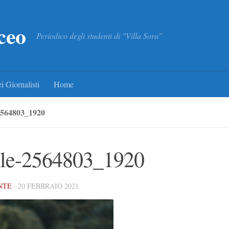
ceo
Periodico degli studenti di "Villa Sora"
i Giornalisti
Home
564803_1920
le-2564803_1920
NTE
·
20 FEBBRAIO 2021