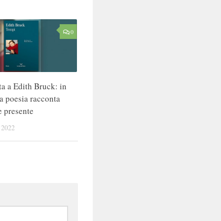
0
ta a Edith Bruck: in
a poesia racconta
 presente
 2022