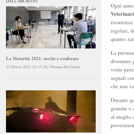
DALL’ARCHIVIO
Ogni anno, 
Veterinar
ricorrenza 
regolari, d
quattro za
La prevenz
La Maturità 2021: novità e conferme
diventino 
23 Marzo 2021 10:33
|
By
Thomas De Giusti
visite per
segnali co
che non va,
Durante qu
gratuite o 
al meglio 
prevenzion