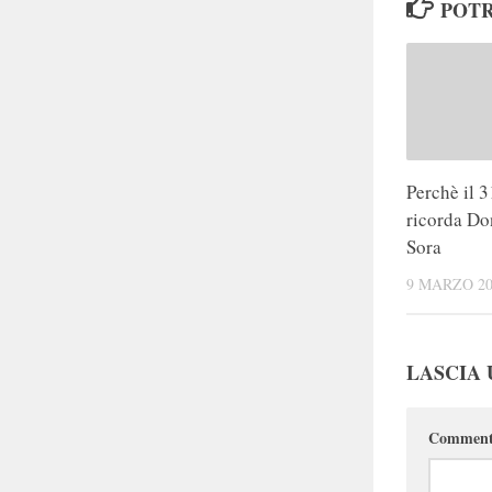
POTR
Perchè il 3
ricorda Do
Sora
9 MARZO 20
LASCIA
Commen