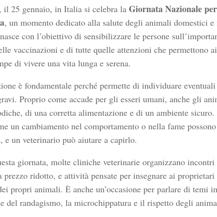
Giornata Nazionale per
il 25 gennaio, in Italia si celebra la
ia
, un momento dedicato alla salute degli animali domestici e
nasce con l’obiettivo di sensibilizzare le persone sull’importa
elle vaccinazioni e di tutte quelle attenzioni che permettono ai
mpe di vivere una vita lunga e serena.
ione è fondamentale perché permette di individuare eventual
gravi. Proprio come accade per gli esseri umani, anche gli an
iodiche, di una corretta alimentazione e di un ambiente sicuro.
me un cambiamento nel comportamento o nella fame possono 
 e un veterinario può aiutare a capirlo.
esta giornata, molte cliniche veterinarie organizzano incontri 
a prezzo ridotto, e attività pensate per insegnare ai proprietar
dei propri animali. È anche un’occasione per parlare di temi i
e del randagismo, la microchippatura e il rispetto degli animal