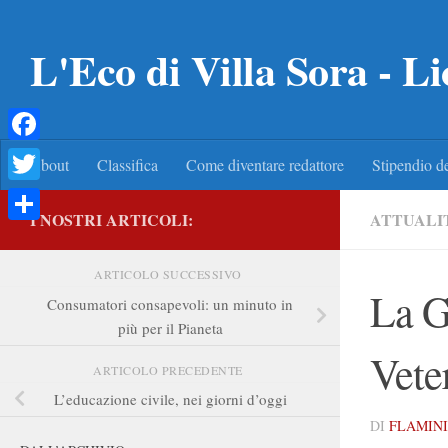
Salta al contenuto
L'Eco di Villa Sora - Li
Facebook
About
Classifica
Come diventare redattore
Stipendio de
Twitter
I NOSTRI ARTICOLI:
ATTUALI
Condividi
ARTICOLO SUCCESSIVO
La G
Consumatori consapevoli: un minuto in
più per il Pianeta
Vete
ARTICOLO PRECEDENTE
L’educazione civile, nei giorni d’oggi
DI
FLAMINI