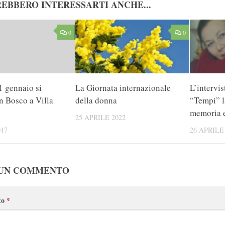
EBBERO INTERESSARTI ANCHE...
0
0
1 gennaio si
La Giornata internazionale
L’intervis
n Bosco a Villa
della donna
“Tempi” l
memoria e
25 APRILE 2022
17
26 APRILE
 UN COMMENTO
to
*