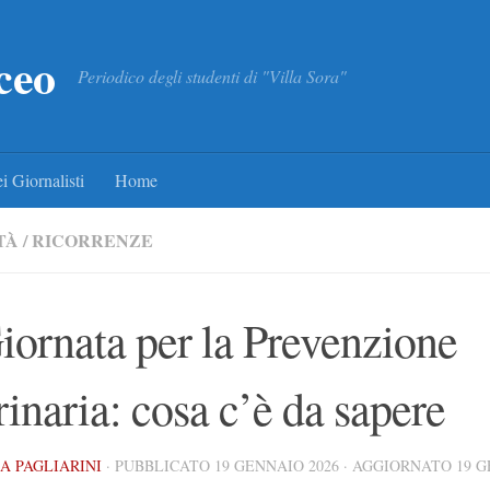
ceo
Periodico degli studenti di "Villa Sora"
i Giornalisti
Home
TÀ
/
RICORRENZE
iornata per la Prevenzione
rinaria: cosa c’è da sapere
A PAGLIARINI
· PUBBLICATO
19 GENNAIO 2026
· AGGIORNATO
19 G