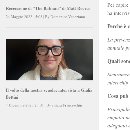
Per capire
Recensione di “The Batman” di Matt Reeves
ha intervis
24 Maggio 2022 15:08
|
By
Domenico Veneziano
Perché è c
La prevenz
annuale pu
Quali sono
Sicuramente
microchip 
Il volto della nostra scuola: intervista a Giulia
Cosa può 
Bettini
4 Dicembre 2023 23:01
|
By
chiara Franceschin
Principalm
empatia pe
adeguato e