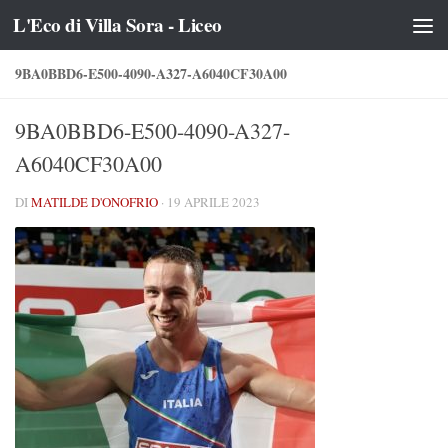
L'Eco di Villa Sora - Liceo
Salta al contenuto
9BA0BBD6-E500-4090-A327-A6040CF30A00
9BA0BBD6-E500-4090-A327-
A6040CF30A00
DI
MATILDE D'ONOFRIO
·
19 APRILE 2023