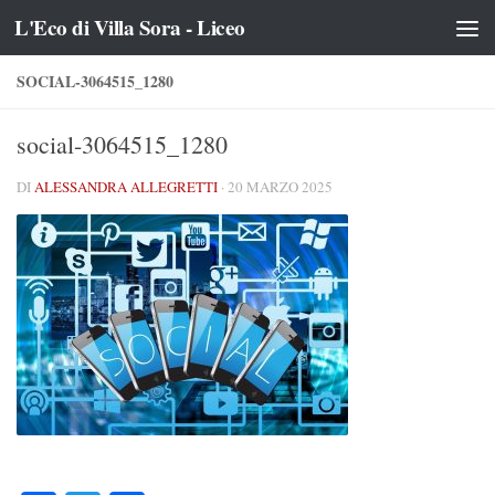
L'Eco di Villa Sora - Liceo
Salta al contenuto
SOCIAL-3064515_1280
social-3064515_1280
DI
ALESSANDRA ALLEGRETTI
·
20 MARZO 2025