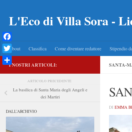
Salta al contenuto
L'Eco di Villa Sora - Li
Facebook
About
Classifica
Come diventare redattore
Stipendio de
Twitter
I NOSTRI ARTICOLI:
SANTA-M
Condividi
ARTICOLO PRECEDENTE
SAN
La basilica di Santa Maria degli Angeli e
dei Martiri
DI
EMMA B
DALL’ARCHIVIO