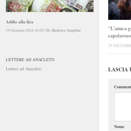
Addio alla lira
“L’amica ge
19 Gennaio 2024 16:03
|
By
Beatrice Angelini
capolavoro
29 DICEMBR
LETTERE AD ANACLETO
LASCIA
Lettere ad Anacleto
Commen
Nome