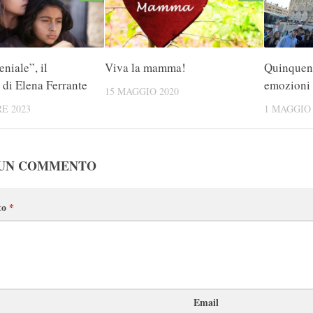
niale”, il
Viva la mamma!
Quinquenn
 di Elena Ferrante
emozioni 
15 MAGGIO 2020
E 2023
1 MAGGIO 
 UN COMMENTO
to
*
Email