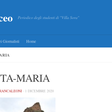
ceo
Periodico degli studenti di "Villa Sora"
i Giornalisti
Home
ARIA
TA-MARIA
RANCALEONI
·
1 DICEMBRE 2020