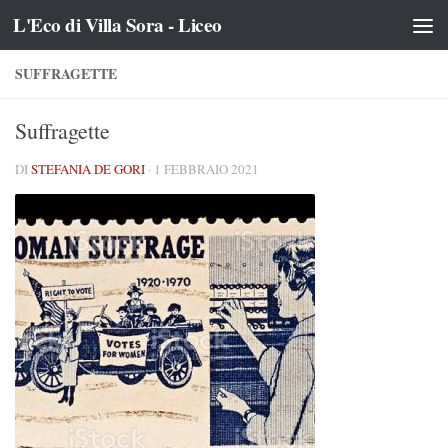
L'Eco di Villa Sora - Liceo
Salta al contenuto
SUFFRAGETTE
Suffragette
DI
STEFANIA DE GORI
·
1 FEBBRAIO 2021