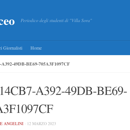
ceo
Periodico degli studenti di "Villa Sora"
i Giornalisti
Home
-A392-49DB-BE69-705A3F1097CF
14CB7-A392-49DB-BE69-
A3F1097CF
E ANGELINI
·
12 MARZO 2023