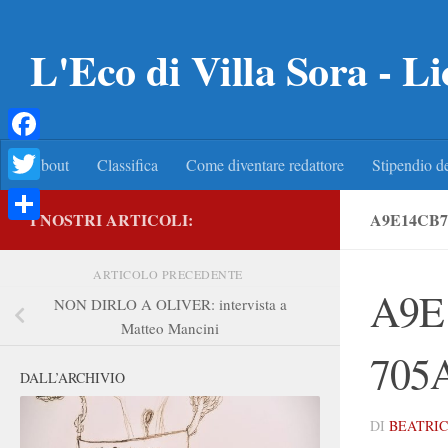
Salta al contenuto
L'Eco di Villa Sora - Li
Facebook
About
Classifica
Come diventare redattore
Stipendio de
Twitter
I NOSTRI ARTICOLI:
A9E14CB7
Condividi
ARTICOLO PRECEDENTE
A9E
NON DIRLO A OLIVER: intervista a
Matteo Mancini
705
DALL’ARCHIVIO
DI
BEATRIC