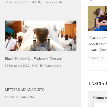
23 Gennaio 2026 17:43
|
By
Francesca Calvitti
”Fatica, i
accettazion
limiti. Que
3 MARZO 20
Black Panther 2 – Wakanda Forever
28 Dicembre 2022 18:05
|
By
fsanseverino
LASCIA
LETTERE AD ANACLETO
Lettere ad Anacleto
Commen