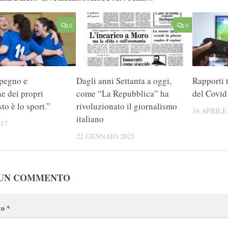
0
0
mpegno e
Dagli anni Settanta a oggi,
Rapporti t
e dei propri
come “La Repubblica” ha
del Covid
sto è lo sport.”
rivoluzionato il giornalismo
16 APRILE
italiano
17
22 GENNAIO 2025
 UN COMMENTO
to
*