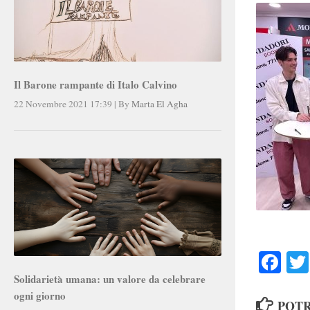
Il Barone rampante di Italo Calvino
22 Novembre 2021 17:39
|
By
Marta El Agha
Faceb
Solidarietà umana: un valore da celebrare
ogni giorno
POTR