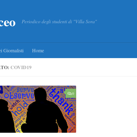
ceo
Periodico degli studenti di "Villa Sora"
i Giornalisti
Home
ATO:
COVID19
0