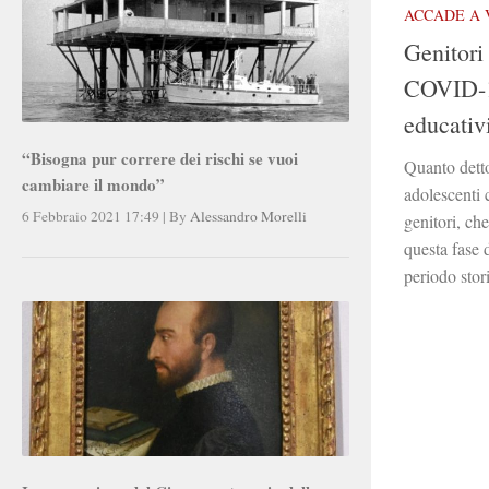
ACCADE A 
Genitori 
COVID-1
educativ
“Bisogna pur correre dei rischi se vuoi
Quanto detto
cambiare il mondo”
adolescenti 
6 Febbraio 2021 17:49
|
By
Alessandro Morelli
genitori, che
questa fase 
periodo stor