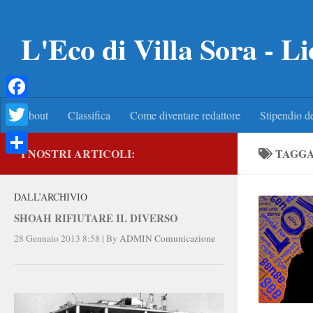
Salta al contenuto
L'Eco di Villa Sora - Li
Facebook
About
Classifica
Come diventare redattore
Stipendio de
Twitter
I NOSTRI ARTICOLI:
TAGG
Condividi
DALL’ARCHIVIO
SHOAH RIFIUTARE IL DIVERSO
28 Gennaio 2013 8:58
|
By
ADMIN Comunicazione