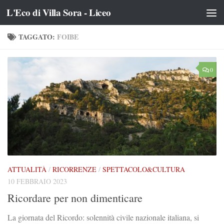
L'Eco di Villa Sora - Liceo
Salta al contenuto
TAGGATO:
FOIBE
0
ATTUALITÀ
/
RICORRENZE
/
SPETTACOLO&CULTURA
10 FEBBRAIO 2023
Ricordare per non dimenticare
La giornata del Ricordo: solennità civile nazionale italiana, si