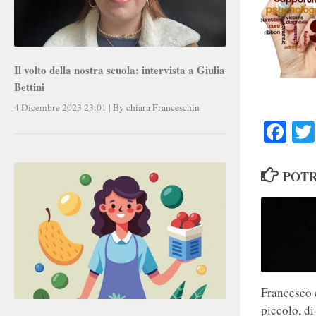
Il volto della nostra scuola: intervista a Giulia
Bettini
4 Dicembre 2023 23:01
|
By
chiara Franceschin
Faceb
POTR
Francesco 
piccolo, di