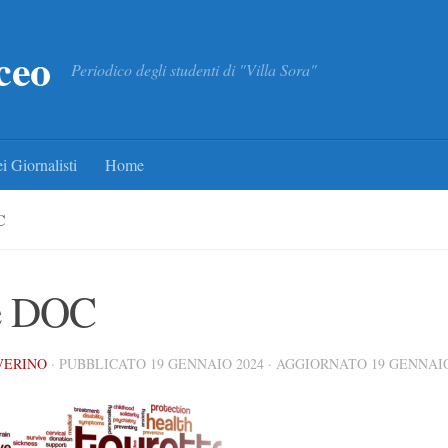
ceo
Periodico degli studenti di "Villa Sora"
i Giornalisti
Home
C
e DOC
VERINO
· PUBBLICATO
19 GENNAIO 2024
· AGGIORNATO
19 GENNAIO