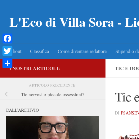
Salta al contenuto
L'Eco di Villa Sora - Li
Facebook
About
Classifica
Come diventare redattore
Stipendio de
Twitter
I NOSTRI ARTICOLI:
TIC E DO
Condividi
ARTICOLO PRECEDENTE
Tic 
Tic nervosi o piccole ossessioni?
DALL’ARCHIVIO
DI
FSANSE