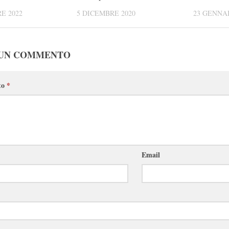
E 2022
5 DICEMBRE 2020
23 GENNAI
 UN COMMENTO
to
*
Email