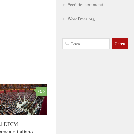
Feed dei commenti
WordPress.org
Ricerca
per:
0
del DPCM
namento italiano