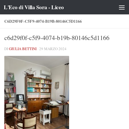
L'Eco di Villa Sora - Liceo
Salta al contenuto
C6D29F0F-C5F9-4074-B19B-80146C5D1166
c6d29f0f-c5f9-4074-b19b-80146c5d1166
DI
GIULIA BETTINI
·
29 MARZO 2024