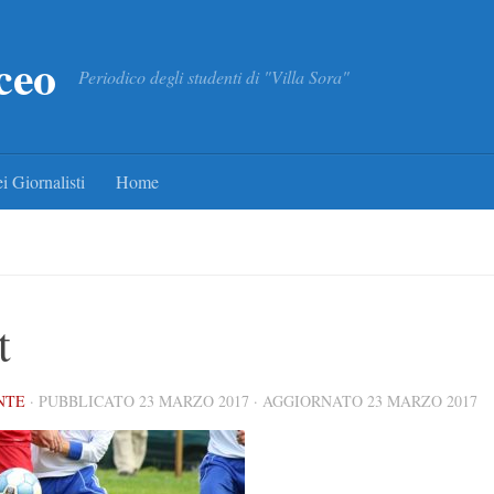
ceo
Periodico degli studenti di "Villa Sora"
i Giornalisti
Home
t
NTE
· PUBBLICATO
23 MARZO 2017
· AGGIORNATO
23 MARZO 2017