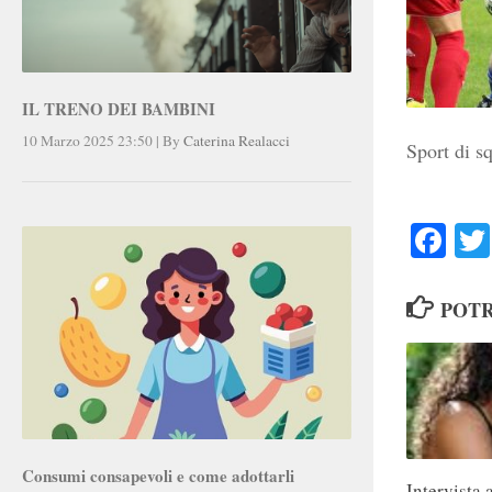
IL TRENO DEI BAMBINI
10 Marzo 2025 23:50
|
By
Caterina Realacci
Sport di s
Faceb
POTR
Consumi consapevoli e come adottarli
Intervista 