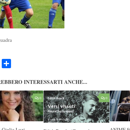
quadra
ook
Twitter
Condividi
EBBERO INTERESSARTI ANCHE...
0
0
a Giulia Luzi
ANIME SC