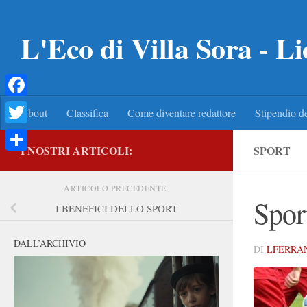
Salta al contenuto
L'Eco di Villa Sora - Li
Facebook
About
Classifica
Come diventare redattore
Stipendio de
Twitter
I NOSTRI ARTICOLI:
SPORT
Condividi
ARTICOLO PRECEDENTE
Spor
I BENEFICI DELLO SPORT
DALL’ARCHIVIO
DI
LFERRA