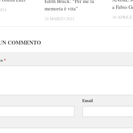
Edith Bruck: “Per me la
a Fabio G
memoria è vita”
014
10 APRILE
24 MARZO 2023
 UN COMMENTO
to
*
Email