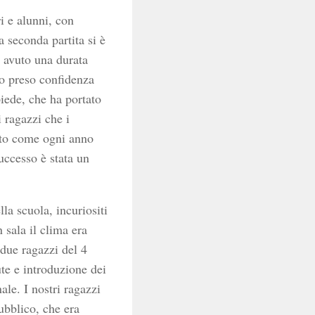
ri e alunni, con
a seconda partita si è
a avuto una durata
no preso confidenza
iede, che ha portato
i ragazzi che i
erto come ogni anno
successo è stata un
lla scuola, incuriositi
 sala il clima era
 due ragazzi del 4
ute e introduzione dei
ale. I nostri ragazzi
pubblico, che era