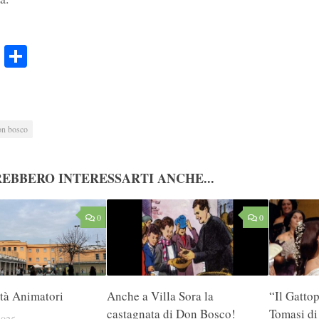
ook
Twitter
Condividi
on bosco
EBBERO INTERESSARTI ANCHE...
0
0
tà Animatori
Anche a Villa Sora la
“Il Gatto
castagnata di Don Bosco!
Tomasi d