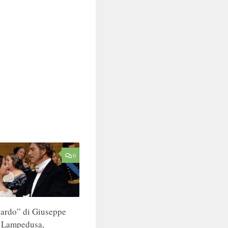
0
pardo” di Giuseppe
i Lampedusa,