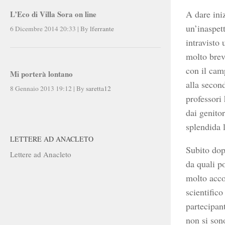
A dare iniz
L’Eco di Villa Sora on line
un’inaspett
6 Dicembre 2014 20:33
|
By
lferrante
intravisto
molto brev
con il cam
Mi porterà lontano
alla second
8 Gennaio 2013 19:12
|
By
saretta12
professori 
dai genitor
splendida l
LETTERE AD ANACLETO
Subito dopo
Lettere ad Anacleto
da quali po
molto accog
scientifico
partecipan
non si sono