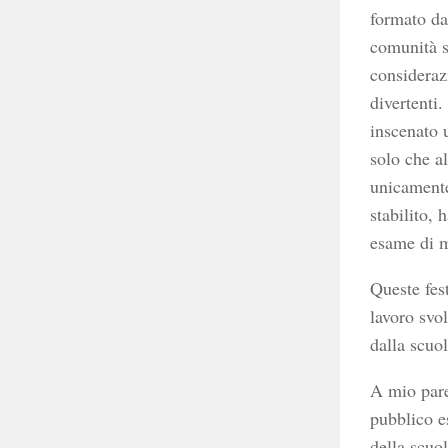
formato da
comunità s
consideraz
divertenti.
inscenato 
solo che al
unicamente
stabilito,
esame di m
Queste fes
lavoro svol
dalla scuo
A mio pare
pubblico e
della scuol