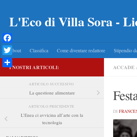
Salta al contenuto
L'Eco di Villa Sora - Li
Facebook
About
Classifica
Come diventare redattore
Stipendio de
Twitter
I NOSTRI ARTICOLI:
ACCADE 
Condividi
ARTICOLO SUCCESSIVO
Fest
La questione alimentare
ARTICOLO PRECEDENTE
DI
FRANCE
L’Enea ci avvicina all’arte con la
tecnologia