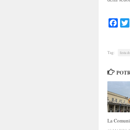
Faceb
Tag:
festa d
POTR
La Comuni