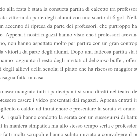
io alla festa è stata la consueta partita di calcetto tra professo
ata vittoria da parte degli alunni con uno scarto di 6 gol. Nell
 un accenno di ripresa da parte dei professori, che purtroppo h
e. Appena i nostri ragazzi hanno visto che i professori aveva
po, non hanno aspettato molto per partire con un gran controp
a vittoria da parte degli alunni. Dopo una faticosa partita sia 
hanno raggiunto il resto degli invitati al delizioso buffet, off
i degli allievi della scuola; il piatto che ha riscosso maggior 
asagna fatta in casa.
 aver mangiato tutti i partecipanti si sono diretti nel teatro de
tessero essere i video presentati dai ragazzi. Appena entrati in
liente e caldo; ad intrattenere e presentare la serata vi erano
 A, i quali hanno condotto la serata con un susseguirsi di batt
ti in maniera simpatica ma allo stesso tempo seria e profession
 fatti molti scrupoli e hanno subito iniziato a coinvolgere il 