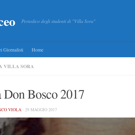
ceo
Periodico degli studenti di "Villa Sora"
i Giornalisti
Home
A VILLA SORA
a Don Bosco 2017
SCO VIOLA
·
29 MAGGIO 2017