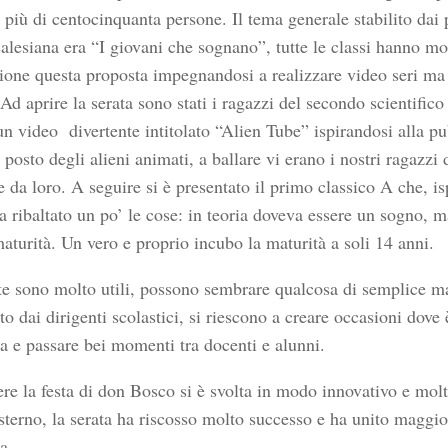
 più di centocinquanta persone. Il tema generale stabilito dai p
alesiana era “I giovani che sognano”, tutte le classi hanno mo
ione questa proposta impegnandosi a realizzare video seri ma
 Ad aprire la serata sono stati i ragazzi del secondo scientific
un video divertente intitolato “Alien Tube” ispirandosi alla p
 posto degli alieni animati, a ballare vi erano i nostri ragazzi 
 da loro. A seguire si è presentato il primo classico A che, is
 ha ribaltato un po’ le cose: in teoria doveva essere un sogno,
aturità. Un vero e proprio incubo la maturità a soli 14 anni.
te sono molto utili, possono sembrare qualcosa di semplice ma
to dai dirigenti scolastici, si riescono a creare occasioni dove 
la e passare bei momenti tra docenti e alunni.
re la festa di don Bosco si è svolta in modo innovativo e molt
sterno, la serata ha riscosso molto successo e ha unito maggio
a.