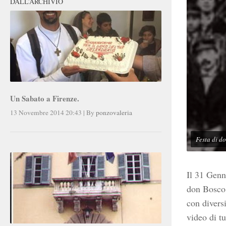
DALL’ARCHIVIO
Un Sabato a Firenze.
13 Novembre 2014 20:43
|
By
ponzovaleria
Festa di d
Il 31 Genna
don Bosco.
con diversi
video di tu