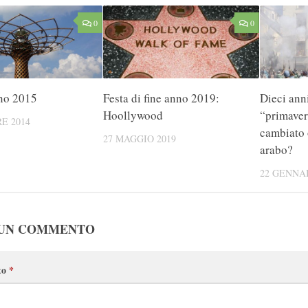
0
0
no 2015
Festa di fine anno 2019:
Dieci anni
Hoollywood
“primaver
E 2014
cambiato 
27 MAGGIO 2019
arabo?
22 GENNAI
 UN COMMENTO
to
*