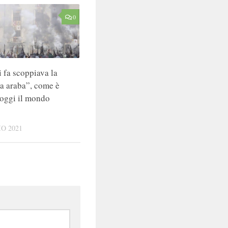
0
 fa scoppiava la
a araba”, come è
oggi il mondo
O 2021