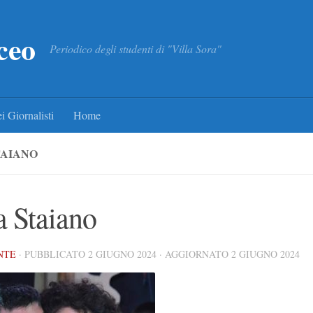
ceo
Periodico degli studenti di "Villa Sora"
i Giornalisti
Home
TAIANO
a Staiano
NTE
· PUBBLICATO
2 GIUGNO 2024
· AGGIORNATO
2 GIUGNO 2024