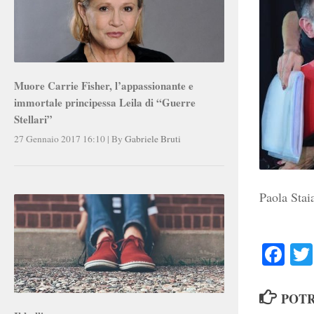
Muore Carrie Fisher, l’appassionante e
immortale principessa Leila di “Guerre
Stellari”
27 Gennaio 2017 16:10
|
By
Gabriele Bruti
Paola Stai
Faceb
POTR