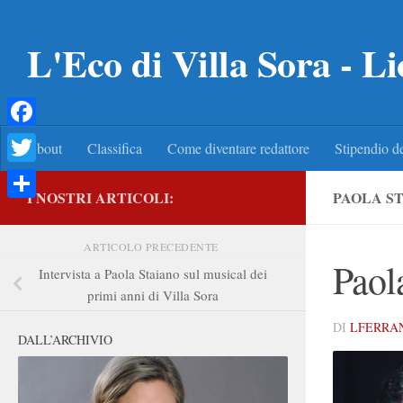
Salta al contenuto
L'Eco di Villa Sora - Li
Facebook
About
Classifica
Come diventare redattore
Stipendio de
Twitter
I NOSTRI ARTICOLI:
PAOLA S
Condividi
ARTICOLO PRECEDENTE
Paol
Intervista a Paola Staiano sul musical dei
primi anni di Villa Sora
DI
LFERRA
DALL’ARCHIVIO