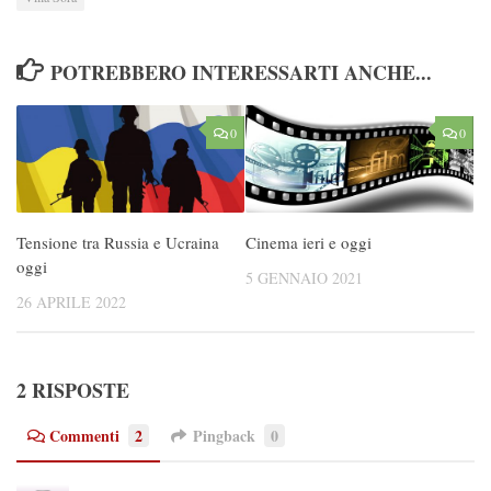
POTREBBERO INTERESSARTI ANCHE...
0
0
Tensione tra Russia e Ucraina
Cinema ieri e oggi
oggi
5 GENNAIO 2021
26 APRILE 2022
2 RISPOSTE
Commenti
2
Pingback
0