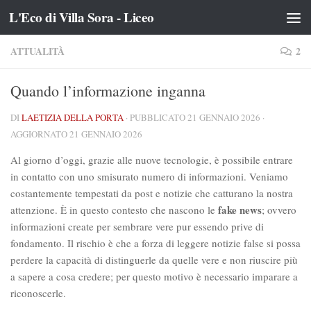
L'Eco di Villa Sora - Liceo
Salta al contenuto
ATTUALITÀ
2
Quando l’informazione inganna
DI
LAETIZIA DELLA PORTA
· PUBBLICATO
21 GENNAIO 2026
·
AGGIORNATO
21 GENNAIO 2026
Al giorno d’oggi, grazie alle nuove tecnologie, è possibile entrare
in contatto con uno smisurato numero di informazioni. Veniamo
costantemente tempestati da post e notizie che catturano la nostra
fake news
attenzione. È in questo contesto che nascono le
; ovvero
informazioni create per sembrare vere pur essendo prive di
fondamento. Il rischio è che a forza di leggere notizie false si possa
perdere la capacità di distinguerle da quelle vere e non riuscire più
a sapere a cosa credere; per questo motivo è necessario imparare a
riconoscerle.