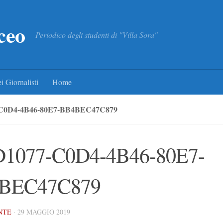
ceo
Periodico degli studenti di "Villa Sora"
i Giornalisti
Home
-C0D4-4B46-80E7-BB4BEC47C879
D1077-C0D4-4B46-80E7-
BEC47C879
NTE
·
29 MAGGIO 2019