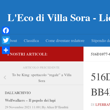
Salta al contenuto
L'Eco di Villa Sora - Li
Facebook
About
Classifica
Come diventare redattore
Stipendio de
Twitter
I NOSTRI ARTICOLI:
516D1077
Condividi
ARTICOLO PRECEDENTE
516
To be King: spettacolo “regale” a Villa
Sora
BB4
DALL’ARCHIVIO
Wolfwalkers – Il popolo dei lupi
DI
LFERRA
29 Novembre 2021 11:00
|
By
Alice D’Ereditá