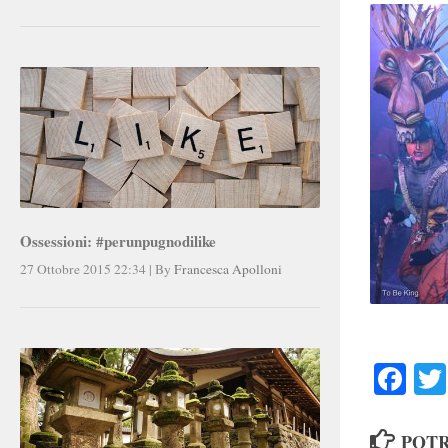
Ossessioni: #perunpugnodilike
27 Ottobre 2015 22:34
|
By
Francesca Apolloni
Faceb
POTR