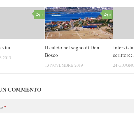
0
0
a vita
Il calcio nel segno di Don
Intervist
Bosco
scrittore:
 2013
13 NOVEMBRE 2019
24 GIUGNO
 UN COMMENTO
to
*