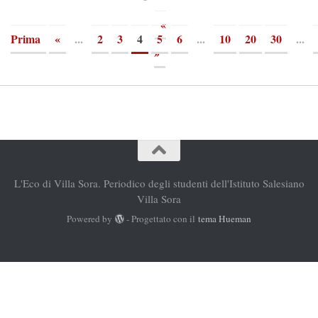
«
Prima
«
...
2
3
4
5
6
...
10
20
30
...
»
L'Eco di Villa Sora. Periodico degli studenti dell'Istituto Salesiano
Villa Sora
Powered by
- Progettato con il
tema Hueman