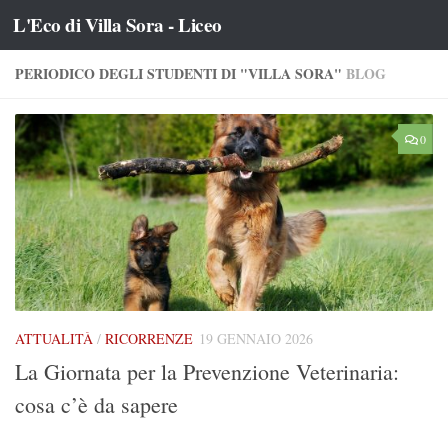
L'Eco di Villa Sora - Liceo
Salta al contenuto
PERIODICO DEGLI STUDENTI DI "VILLA SORA"
BLOG
0
ATTUALITÀ
/
RICORRENZE
19 GENNAIO 2026
La Giornata per la Prevenzione Veterinaria:
cosa c’è da sapere